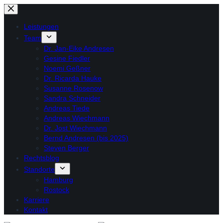
Zum
Inhalt
Leistungen
springen
Team
Dr. Jan-Eike Andresen
Gesine Fiedler
Noemi Geßner
Dr. Ricarda Hauke
Susanne Rosenow
Sandra Schneider
Andreas Tiede
Andreas Wiechmann
Dr. Jost Wiechmann
Bernd Andresen (bis 2025)
Steven Berger
Rechtsblog
Standorte
Hamburg
Rostock
Karriere
Kontakt