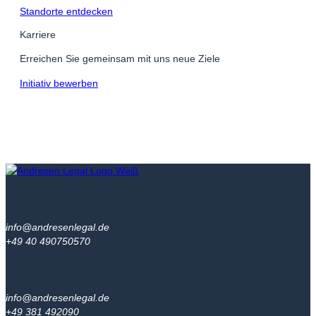
Standorte entdecken
Karriere
Erreichen Sie gemeinsam mit uns neue Ziele
Initiativ bewerben
Hamburg
Neuer Jungfernstieg 6A
20354 Hamburg
info@andresenlegal.de
+49 40 490750570
Rostock
Gerhart-Hauptmann-Straße 3
18055 Rostock
info@andresenlegal.de
+49 381 492090