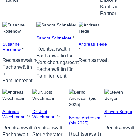
Kauffrau
Partner
Sandra Schneider
*
Susanne
Andreas Tiede
Rechtsanwältin
Rosenow
*
*
Fachanwältin für
Rechtsanwältin
Rechtsanwalt
Versicherungsrecht
Fachanwältin
Fachanwältin für
für
Familienrecht
Familienrecht
Andreas
Dr. Jost
Steven Berger
Wiechmann
**
Wiechmann
**
*
Bernd Andresen
(bis 2025)
Rechtsanwalt
Rechtsanwalt
Rechtsanwalt
Rechtsanwalt i.
Fachanwalt
Steuerberater