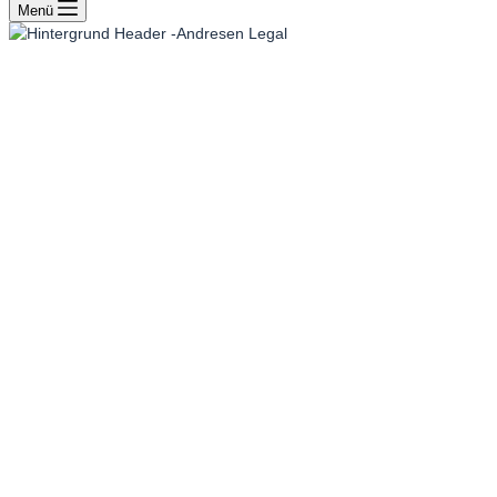
Menü
Unser Team
In Hamburg und Rostock für
Sie da